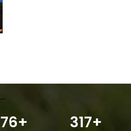
76
+
317
+