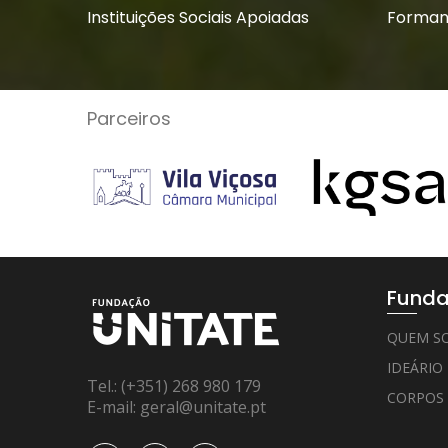
Instituições Sociais Apoiadas
Forman
Parceiros
Funda
QUEM S
IDEÁRIO
Tel.:
(+351) 268 980 179
CORPOS
E-mail:
geral@unitate.pt