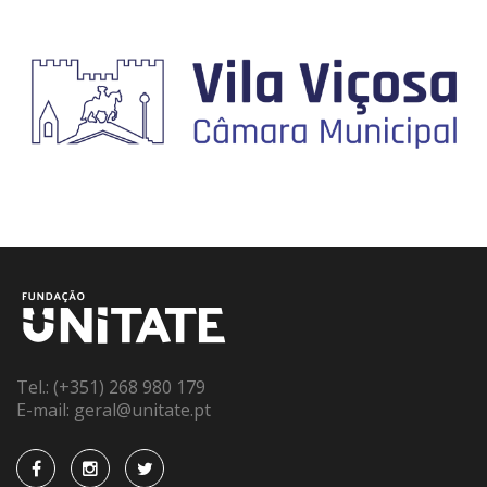
Tel.:
(+351) 268 980 179
E-mail:
geral@unitate.pt