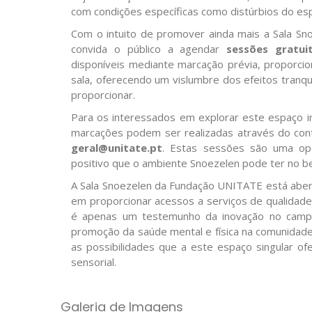
com condições específicas como distúrbios do esp
Com o intuito de promover ainda mais a Sala Sno
convida o público a agendar
sessões gratui
disponíveis mediante marcação prévia, proporci
sala, oferecendo um vislumbre dos efeitos tranq
proporcionar.
Para os interessados em explorar este espaço in
marcações podem ser realizadas através do co
geral@unitate.pt
. Estas sessões são uma opo
positivo que o ambiente Snoezelen pode ter no be
A Sala Snoezelen da Fundação UNITATE está abert
em proporcionar acessos a serviços de qualidade
é apenas um testemunho da inovação no campo
promoção da saúde mental e física na comunidade
as possibilidades que a este espaço singular of
sensorial.
Galeria de Imagens