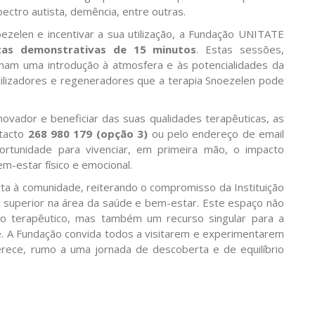
ectro autista, demência, entre outras.
ezelen e incentivar a sua utilização, a Fundação UNITATE
tas demonstrativas de 15 minutos
. Estas sessões,
onam uma introdução à atmosfera e às potencialidades da
uilizadores e regeneradores que a terapia Snoezelen pode
ovador e beneficiar das suas qualidades terapêuticas, as
ntacto
268 980 179 (opção 3)
ou pelo endereço de email
rtunidade para vivenciar, em primeira mão, o impacto
m-estar físico e emocional.
a à comunidade, reiterando o compromisso da Instituição
 superior na área da saúde e bem-estar. Este espaço não
 terapêutico, mas também um recurso singular para a
. A Fundação convida todos a visitarem e experimentarem
erece, rumo a uma jornada de descoberta e de equilíbrio